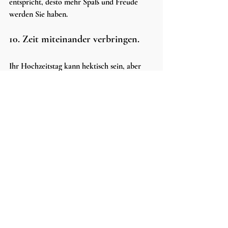
entspricht, desto mehr Spaß und Freude 
werden Sie haben.
10. Zeit miteinander verbringen.
Ihr Hochzeitstag kann hektisch sein, aber 
versuchen Sie, bewusst so viel Zeit wie 
möglich miteinander zu verbringen. 
Begrüßen Sie die Gäste gemeinsam und 
genießen Sie die Gesellschaft des anderen. 
Dies ist Ihr besonderer Tag, an den Sie sich 
auch als Paar erinnern wollen.
Denken Sie abschließend daran, dass es an 
Ihrem Hochzeitstag darum geht, die Liebe, 
das gemeinsame Glück und den Beginn 
einer neuen gemeinsamen Reise zu feiern. Es 
ist leicht, sich in der Planung und den 
Details zu verzetteln, aber verlieren Sie 