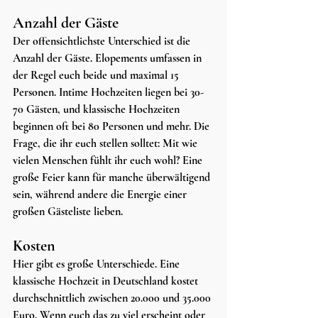
Anzahl der Gäste
Der offensichtlichste Unterschied ist die 
Anzahl der Gäste. Elopements umfassen in 
der Regel euch beide und maximal 15 
Personen. Intime Hochzeiten liegen bei 30-
70 Gästen, und klassische Hochzeiten 
beginnen oft bei 80 Personen und mehr. Die 
Frage, die ihr euch stellen solltet: Mit wie 
vielen Menschen fühlt ihr euch wohl? Eine 
große Feier kann für manche überwältigend 
sein, während andere die Energie einer 
großen Gästeliste lieben.
Kosten
Hier gibt es große Unterschiede. Eine 
klassische Hochzeit in Deutschland kostet 
durchschnittlich zwischen 20.000 und 35.000 
Euro. Wenn euch das zu viel erscheint oder 