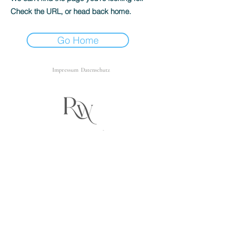
Check the URL, or head back home.
Go Home
Impressum
Datenschutz
Raluca Wassmus | Fine Art Hochzeitsfotografin & Personal Branding
Fotografin nahe Heidelberg.
Schlösser, Weingüter & besondere Locations in der Rhein-Neckar-
Region und europaweit.
Exklusive Fine Art Hochzeitsfotografie – Zeitlose Ästhetik. Editorialer
Blick.
Based near Heidelberg • Available across Europe